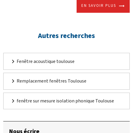
EN SAVOIR PLUS
Autres recherches
navigate_next
Fenêtre acoustique toulouse
navigate_next
Remplacement fenêtres Toulouse
navigate_next
fenêtre sur mesure isolation phonique Toulouse
Nous écrire