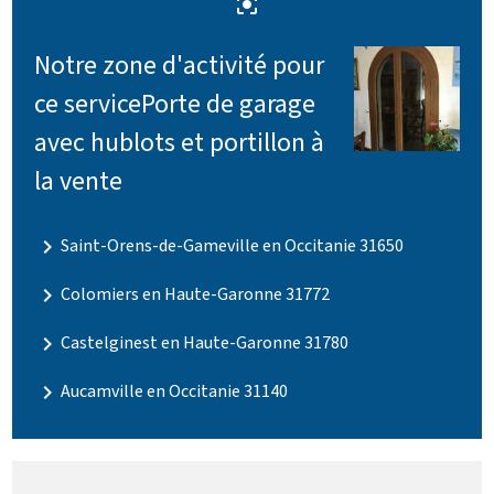
center_focus_strong
Notre zone d'activité pour
ce servicePorte de garage
avec hublots et portillon à
la vente
navigate_next
Saint-Orens-de-Gameville en Occitanie 31650
navigate_next
Colomiers en Haute-Garonne 31772
navigate_next
Castelginest en Haute-Garonne 31780
navigate_next
Aucamville en Occitanie 31140