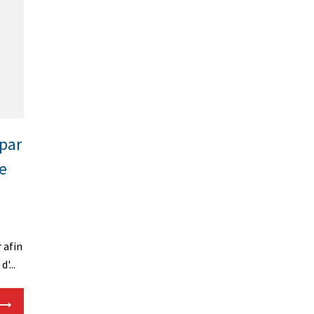
par
e
 afin
'...