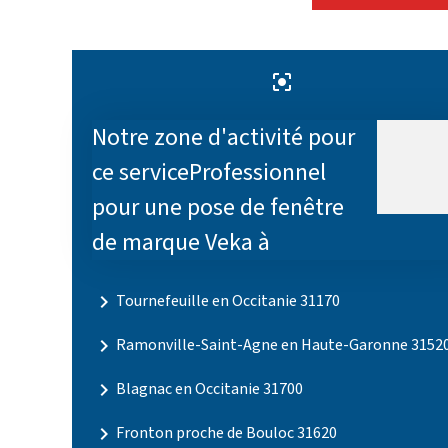
center_focus_strong
Notre zone d'activité pour
ce serviceProfessionnel
pour une pose de fenêtre
de marque Veka à
navigate_next
Tournefeuille en Occitanie 31170
navigate_next
Ramonville-Saint-Agne en Haute-Garonne 3152
navigate_next
Blagnac en Occitanie 31700
navigate_next
Fronton proche de Bouloc 31620