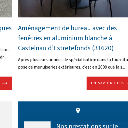
iques
Aménagement de bureau avec des
fenêtres en aluminium blanche à
Castelnau d’Estretefonds (31620)
ation
r...
Après plusieurs années de spécialisation dans la fournitu
pose de menuiseries extérieures, c’est en 2009 que la s...
EN SAVOIR PLUS
place
Nos prestations sur le