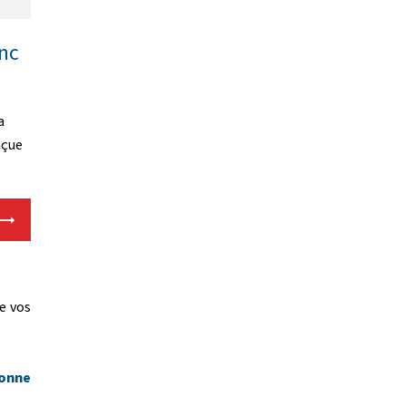
anc
a
nçue
e vos
ronne