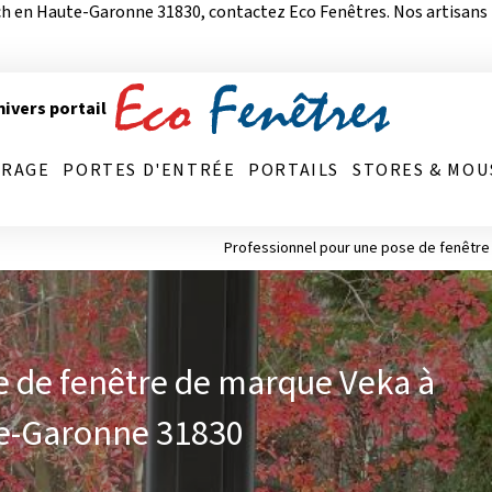
ch en Haute-Garonne 31830, contactez Eco Fenêtres. Nos artisans 
ivers portail
ARAGE
PORTES D'ENTRÉE
PORTAILS
STORES & MOU
Professionnel pour une pose de fenêtre
e de fenêtre de marque Veka à
te-Garonne 31830