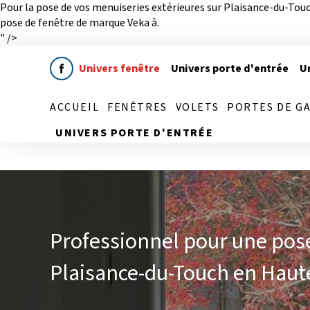
Pour la pose de vos menuiseries extérieures sur Plaisance-du-Tou
Panneau de gestion des cookies
pose de fenêtre de marque Veka à.
" />
Univers fenêtre
Univers porte d'entrée
Un
ACCUEIL
FENÊTRES
VOLETS
PORTES DE G
UNIVERS PORTE D'ENTRÉE
Professionnel pour une pos
Plaisance-du-Touch en Hau