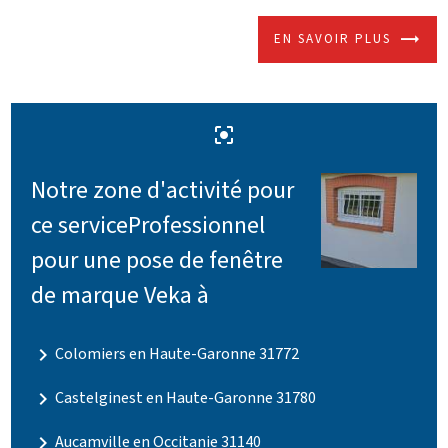
EN SAVOIR PLUS
center_focus_strong
Notre zone d'activité pour
ce serviceProfessionnel
pour une pose de fenêtre
de marque Veka à
navigate_next
Colomiers en Haute-Garonne 31772
navigate_next
Castelginest en Haute-Garonne 31780
navigate_next
Aucamville en Occitanie 31140