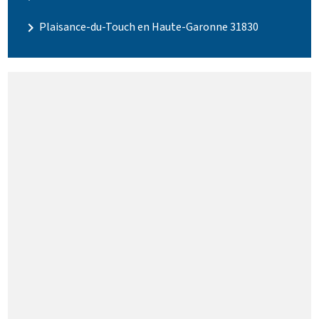
navigate_next
Plaisance-du-Touch en Haute-Garonne 31830